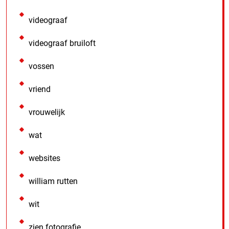
videograaf
videograaf bruiloft
vossen
vriend
vrouwelijk
wat
websites
william rutten
wit
zien fotografie