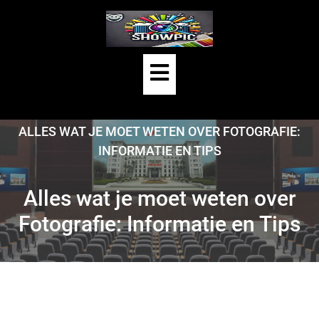
Skip
to
content
Open
Button
HOME
/
UNCATEGORIZED
/
ALLES WAT JE MOET WETEN OVER FOTOGRAFIE:
INFORMATIE EN TIPS
Alles wat je moet weten over
Fotografie: Informatie en Tips