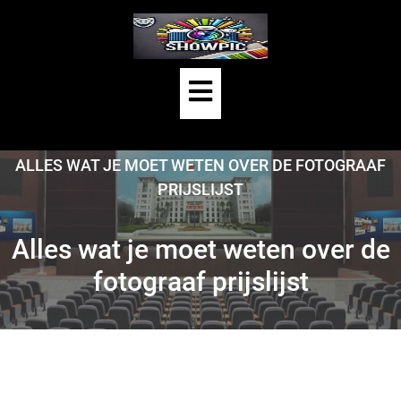
Skip
to
content
Open
Button
HOME
/
UNCATEGORIZED
/
ALLES WAT JE MOET WETEN OVER DE FOTOGRAAF
PRIJSLIJST
Alles wat je moet weten over de
fotograaf prijslijst