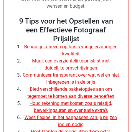
wensen en budget.
9 Tips voor het Opstellen van
een Effectieve Fotograaf
Prijslijst
Bepaal je tarieven op basis van je ervaring en
kwaliteit
Maak een overzichtelijke prijslijst met
duidelijke omschrijvingen
Communiceer transparant over wat wel en niet
inbegrepen is in de prijs
Bied verschillende pakketopties aan om
tegemoet te komen aan diverse behoeften
Houd rekening met kosten zoals reistijd,
bewerkingsuren en eventuele extra’s
Wees flexibel in het aanpassen van je prijzen
indien nodig
Geef klanten de mogelijkheid om extra