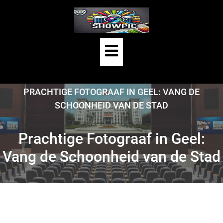
Skip
to
content
Open
Button
HOME
/
UNCATEGORIZED
/
PRACHTIGE FOTOGRAAF IN GEEL: VANG DE
SCHOONHEID VAN DE STAD
Prachtige Fotograaf in Geel:
Vang de Schoonheid van de Stad