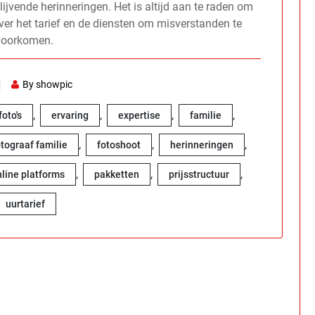
lijvende herinneringen. Het is altijd aan te raden om
ver het tarief en de diensten om misverstanden te
voorkomen.
By showpic
,
,
,
,
oto's
ervaring
expertise
familie
,
,
,
otograaf familie
fotoshoot
herinneringen
,
,
,
line platforms
pakketten
prijsstructuur
uurtarief