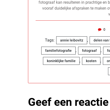
fotograaf kan resulteren in prachtige en b
vooraf duidelijke afspraken te maken o
0
Tags:
,
annie leibovitz
delen van f
,
,
familiefotografie
fotograaf
f
,
,
koninklijke familie
kosten
on
Geef een reactie