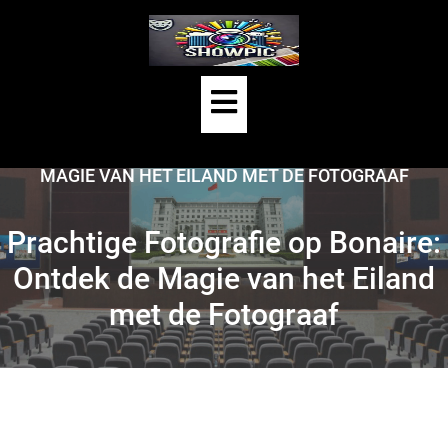
Skip
to
content
Open
HOME
/
UNCATEGORIZED
/
Button
PRACHTIGE FOTOGRAFIE OP BONAIRE: ONTDEK DE
MAGIE VAN HET EILAND MET DE FOTOGRAAF
Prachtige Fotografie op Bonaire:
Ontdek de Magie van het Eiland
met de Fotograaf