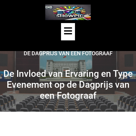
Skip
to
content
Open
HOME
/
UNCATEGORIZED
/
Button
DE INVLOED VAN ERVARING EN TYPE EVENEMENT OP
DE DAGPRIJS VAN EEN FOTOGRAAF
De Invloed van Ervaring en Type
Evenement op de Dagprijs van
een Fotograaf