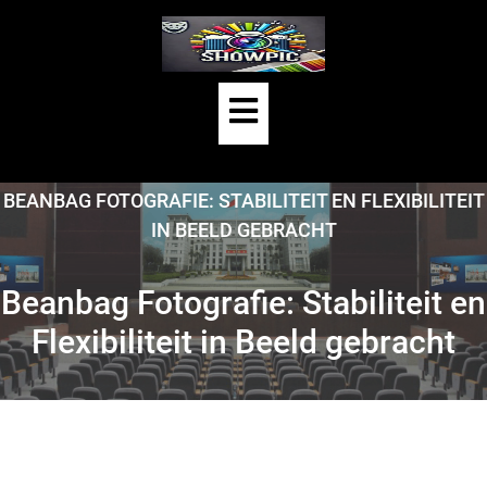
Skip
to
content
Open
Button
HOME
/
UNCATEGORIZED
/
BEANBAG FOTOGRAFIE: STABILITEIT EN FLEXIBILITEIT
IN BEELD GEBRACHT
Beanbag Fotografie: Stabiliteit en
Flexibiliteit in Beeld gebracht