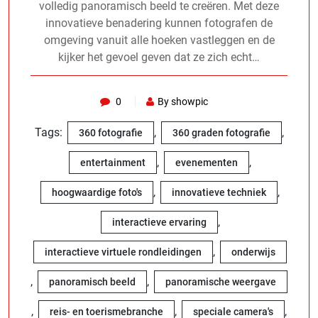
volledig panoramisch beeld te creëren. Met deze
innovatieve benadering kunnen fotografen de
omgeving vanuit alle hoeken vastleggen en de
kijker het gevoel geven dat ze zich echt…
0
By showpic
Tags:
,
,
360 fotografie
360 graden fotografie
,
,
entertainment
evenementen
,
,
hoogwaardige foto's
innovatieve techniek
,
interactieve ervaring
,
interactieve virtuele rondleidingen
onderwijs
,
,
panoramisch beeld
panoramische weergave
,
,
,
reis- en toerismebranche
speciale camera's