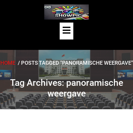
Skip
to
content
Open
Button
HOME
/
POSTS TAGGED "PANORAMISCHE WEERGAVE"
Tag Archives: panoramische
weergave