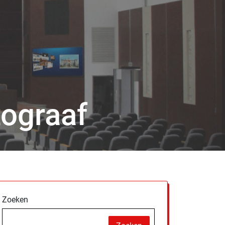
tograaf
Zoeken