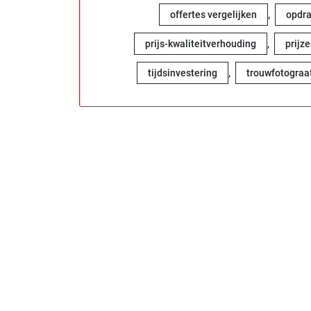
,
offertes vergelijken
opdra
,
prijs-kwaliteitverhouding
prijz
,
tijdsinvestering
trouwfotograa