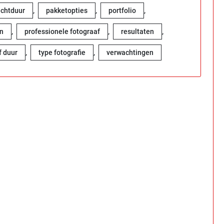
,
,
,
chtduur
pakketopties
portfolio
,
,
,
en
professionele fotograaf
resultaten
,
,
f duur
type fotografie
verwachtingen