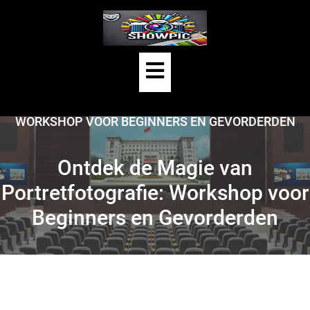
Skip
to
content
Open
HOME
/
PORTRET FOTOGRAFIE
/
Button
ONTDEK DE MAGIE VAN PORTRETFOTOGRAFIE:
WORKSHOP VOOR BEGINNERS EN GEVORDERDEN
Ontdek de Magie van
Portretfotografie: Workshop voor
Beginners en Gevorderden