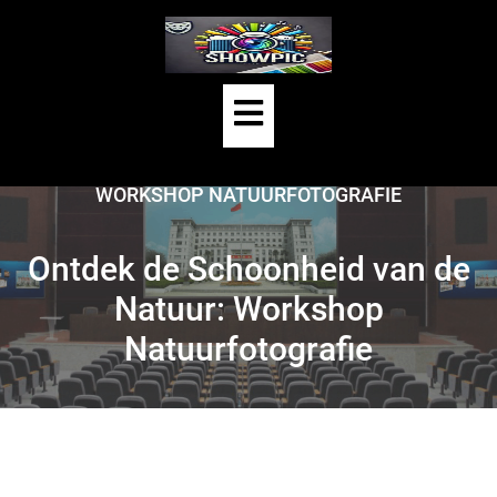
Skip
to
content
Open
HOME
/
NATUURFOTOGRAFIE
/
Button
ONTDEK DE SCHOONHEID VAN DE NATUUR:
WORKSHOP NATUURFOTOGRAFIE
Ontdek de Schoonheid van de
Natuur: Workshop
Natuurfotografie