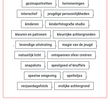
,
,
gezinsportretten
herinneringen
,
,
interactief
jeugdige persoonlijkheden
,
,
kinderen
kinderfotografie studio
,
kleuren en patronen
kleurrijke achtergronden
,
,
,
levendige uitstraling
magie van de jeugd
,
,
natuurlijk licht
ontspannen sfeer creëren
,
,
snapshots
speelgoed of knuffels
,
,
speelse omgeving
spelletjes
,
verjaardagsfoto's
vrolijke achtergrond