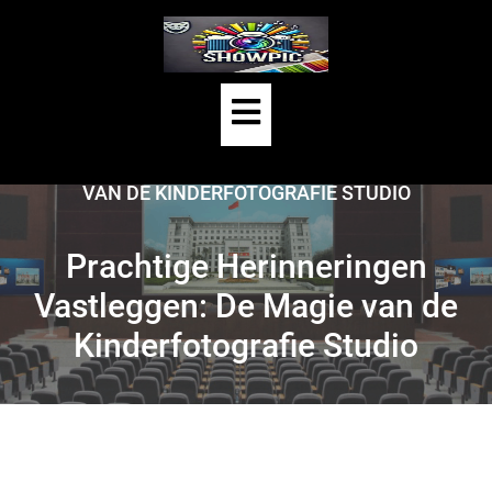
Skip
to
content
Open
HOME
/
KINDERFOTOGRAFIE
/
Button
PRACHTIGE HERINNERINGEN VASTLEGGEN: DE MAGIE
VAN DE KINDERFOTOGRAFIE STUDIO
Prachtige Herinneringen
Vastleggen: De Magie van de
Kinderfotografie Studio