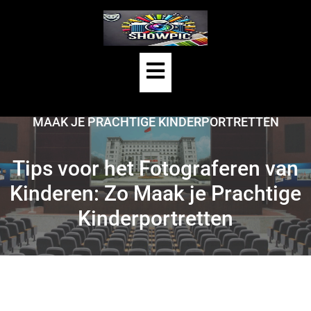
Skip
to
content
Open
HOME
/
KIND
/
Button
TIPS VOOR HET FOTOGRAFEREN VAN KINDEREN: ZO
MAAK JE PRACHTIGE KINDERPORTRETTEN
Tips voor het Fotograferen van
Kinderen: Zo Maak je Prachtige
Kinderportretten