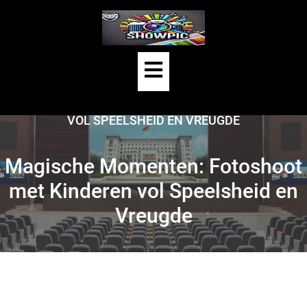
Skip
to
content
Open
HOME
/
KIND
/
Button
MAGISCHE MOMENTEN: FOTOSHOOT MET KINDEREN
VOL SPEELSHEID EN VREUGDE
Magische Momenten: Fotoshoot
met Kinderen vol Speelsheid en
Vreugde