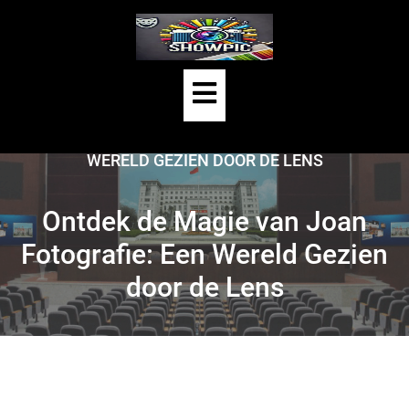
Skip
to
content
Open
HOME
/
JOAN
/
Button
ONTDEK DE MAGIE VAN JOAN FOTOGRAFIE: EEN
WERELD GEZIEN DOOR DE LENS
Ontdek de Magie van Joan
Fotografie: Een Wereld Gezien
door de Lens