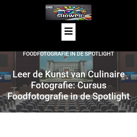
Skip
to
content
Open
HOME
/
FOOD FOTOGRAFIE
/
Button
LEER DE KUNST VAN CULINAIRE FOTOGRAFIE: CURSUS
FOODFOTOGRAFIE IN DE SPOTLIGHT
Leer de Kunst van Culinaire
Fotografie: Cursus
Foodfotografie in de Spotlight