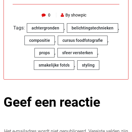
0
By showpic
Tags:
,
,
achtergronden
belichtingstechnieken
,
,
compositie
cursus foodfotografie
,
,
props
sfeer versterken
,
smakelijke foto's
styling
Geef een reactie
Het e-mailadres wordt niet gepubliceerd.
Vereiste velden zijn